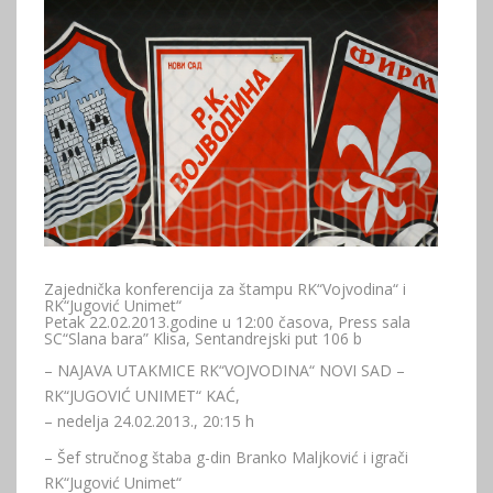
Zajednička konferencija za štampu RK“Vojvodina“ i
RK“Jugović Unimet“
Petak 22.02.2013.godine u 12:00 časova, Press sala
SC“Slana bara” Klisa, Sentandrejski put 106 b
– NAJAVA UTAKMICE RK“VOJVODINA“ NOVI SAD –
RK“JUGOVIĆ UNIMET“ KAĆ,
– nedelja 24.02.2013., 20:15 h
– Šef stručnog štaba g-din Branko Maljković i igrači
RK“Jugović Unimet“