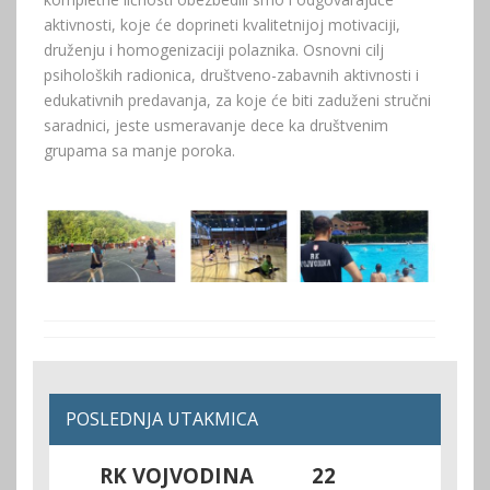
aktivnosti, koje će doprineti kvalitetnijoj motivaciji,
druženju i homogenizaciji polaznika. Osnovni cilj
psiholoških radionica, društveno-zabavnih aktivnosti i
edukativnih predavanja, za koje će biti zaduženi stručni
saradnici, jeste usmeravanje dece ka društvenim
grupama sa manje poroka.
POSLEDNJA UTAKMICA
RK VOJVODINA
22