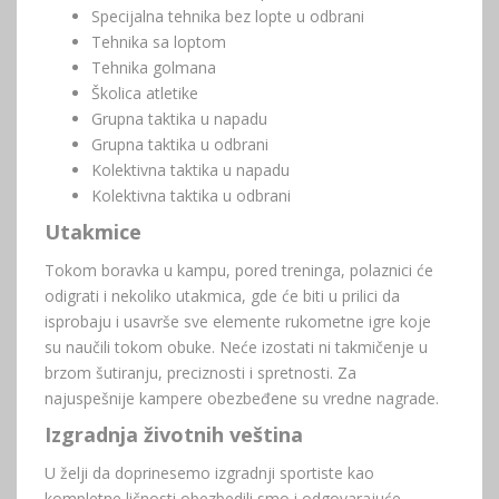
Specijalna tehnika bez lopte u odbrani
Tehnika sa loptom
Tehnika golmana
Školica atletike
Grupna taktika u napadu
Grupna taktika u odbrani
Kolektivna taktika u napadu
Kolektivna taktika u odbrani
Utakmice
Tokom boravka u kampu, pored treninga, polaznici će
odigrati i nekoliko utakmica, gde će biti u prilici da
isprobaju i usavrše sve elemente rukometne igre koje
su naučili tokom obuke. Neće izostati ni takmičenje u
brzom šutiranju, preciznosti i spretnosti. Za
najuspešnije kampere obezbeđene su vredne nagrade.
Izgradnja životnih veština
U želji da doprinesemo izgradnji sportiste kao
kompletne ličnosti obezbedili smo i odgovarajuće