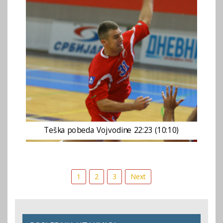
Teška pobeda Vojvodine 22:23 (10:10)
Posts
1
2
3
Next
pagination