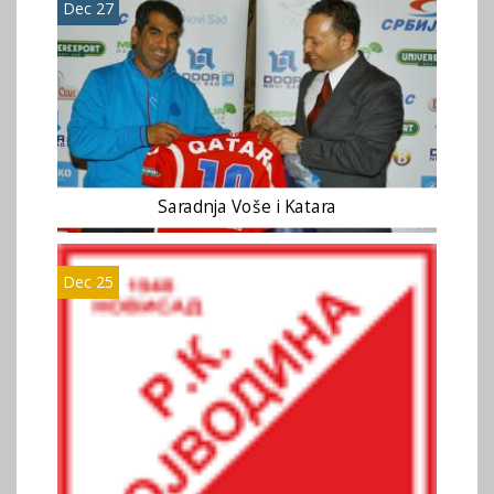
Dec 27
Sаrаdnjа Voše i Kаtаrа
Dec 25