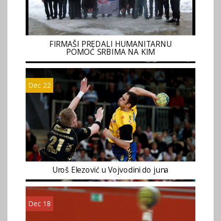
FIRMAŠI PREDALI HUMANITARNU
POMOĆ SRBIMA NA KIM
Dec 22
Uroš Elezović u Vojvodini do juna
Dec 18