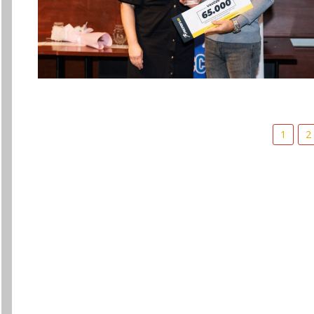
Posts
1
2
pagination