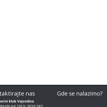
aktirajte nas
Gde se nalazimo?
etni klub Vojvodina
drejski put 106 b, NOVI SAD