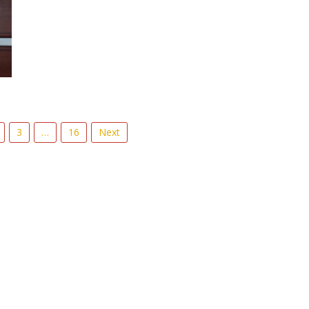
3
…
16
Next