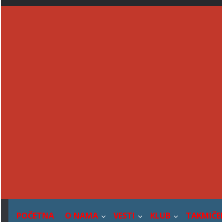
Skip
to
content
POČETNA
O NAMA
VESTI
KLUB
TAKMIČE