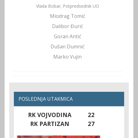
Vlada Bobar, Potpredsednik UO
Miodrag Tomić
Dalibor Đurić
Goran Antić
Dušan Dumnić
Marko Vujin
POSLEDNJA UTAKMICA
RK VOJVODINA
22
RK PARTIZAN
27